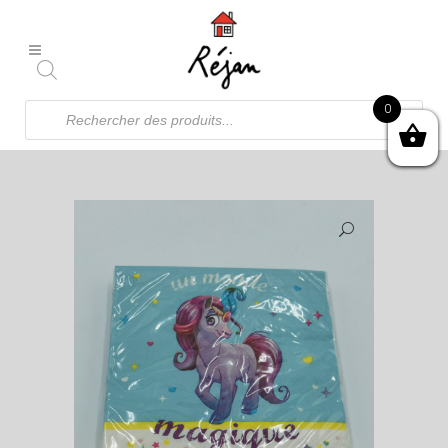
Recherche
0
de
produits