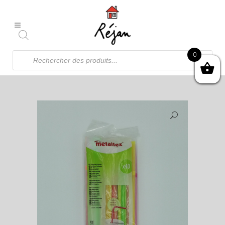
Recherche
0
de
produits