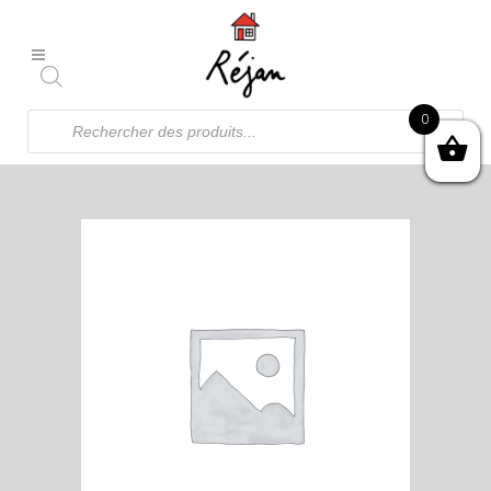
Recherche
0
de
produits