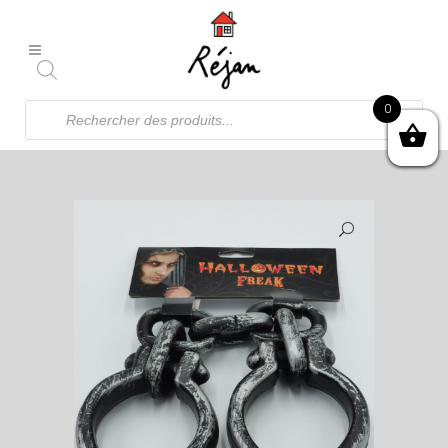
Recherche
0
de
produits