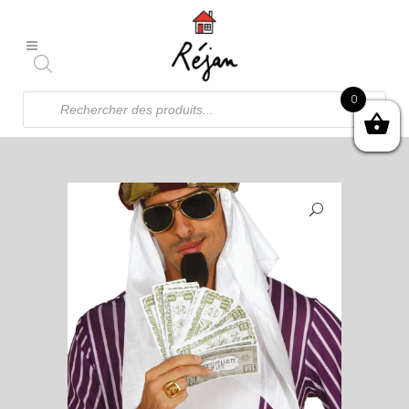
Recherche
0
de
produits