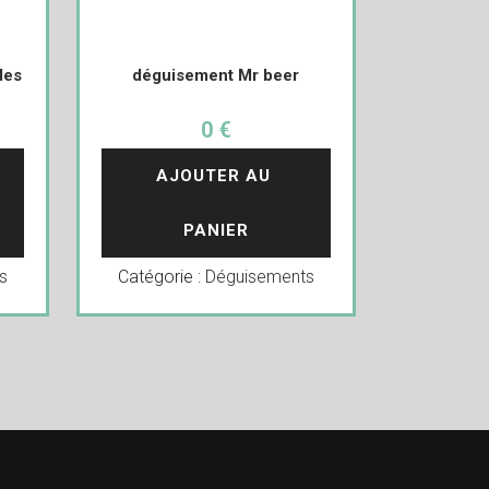
des
déguisement Mr beer
0 €
AJOUTER AU 
PANIER
s
Catégorie :
Déguisements