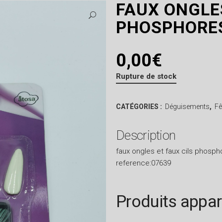
FAUX ONGLES
PHOSPHORE
0,00
€
Rupture de stock
CATÉGORIES :
Déguisements
,
Fê
Description
faux ongles et faux cils phosp
reference:07639
Produits appa