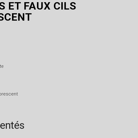
 ET FAUX CILS
SCENT
te
horescent
rentés