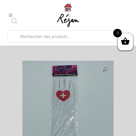
Recherche
0
de
produits