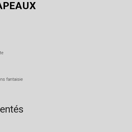
HAPEAUX
te
ns fantaisie
rentés