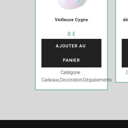
Veilleuse Cygne
dé
0 €
AJOUTER AU 
PANIER
Catégorie :
Cadeaux
,
Decoration
,
Déguisements