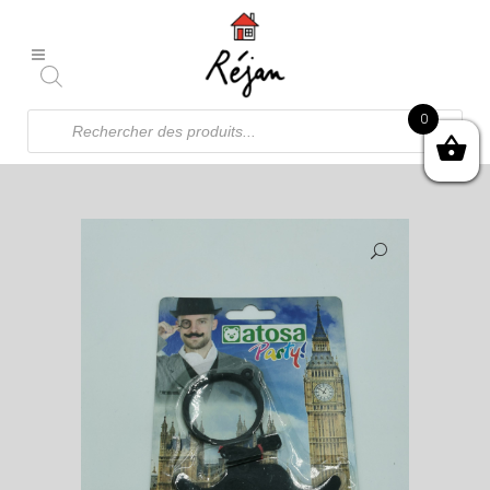
Recherche
0
de
produits