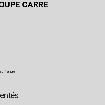
OUPE CARRE
ec frange
rentés