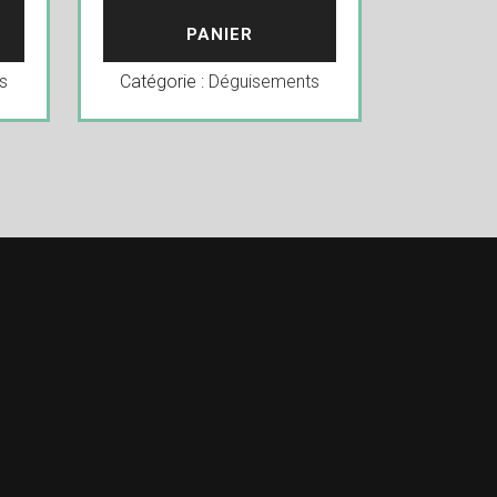
PANIER
s
Catégorie :
Déguisements