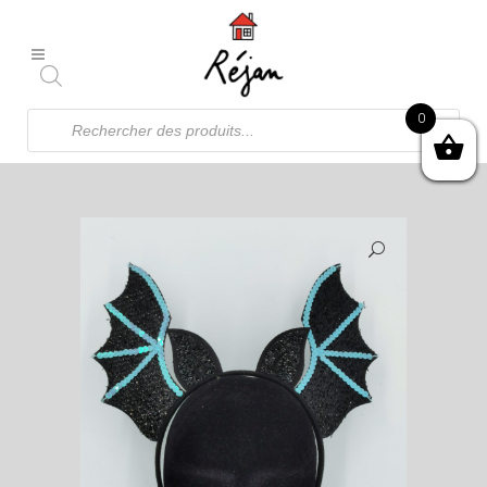
Recherche
0
de
produits