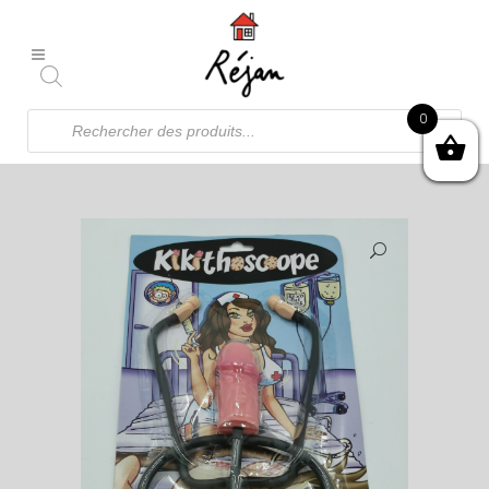
Recherche
0
de
produits