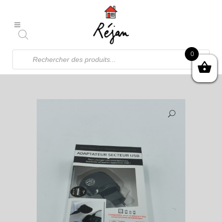
Recherche
0
de
produits